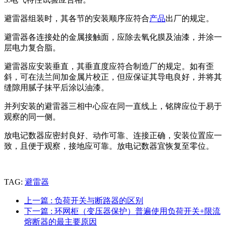
避雷器组装时，其各节的安装顺序应符合
产品
出厂的规定。
避雷器各连接处的金属接触面，应除去氧化膜及油漆，并涂一
层电力复合脂。
避雷器应安装垂直，其垂直度应符合制造厂的规定。如有歪
斜，可在法兰间加金属片校正，但应保证其导电良好，并将其
缝隙用腻子抹平后涂以油漆。
并列安装的避雷器三相中心应在同一直线上，铭牌应位于易于
观察的同一侧。
放电记数器应密封良好、动作可靠、连接正确，安装位置应一
致，且便于观察，接地应可靠。放电记数器宜恢复至零位。
TAG:
避雷器
上一篇
: 负荷开关与断路器的区别
下一篇
: 环网柜（变压器保护）普遍使用负荷开关+限流
熔断器的最主要原因