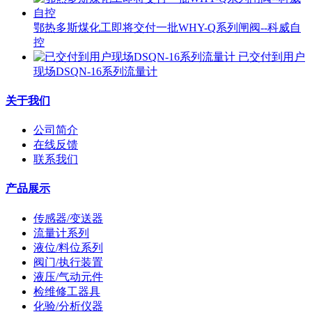
鄂热多斯煤化工即将交付一批WHY-Q系列闸阀--科威自
控
已交付到用户
现场DSQN-16系列流量计
关于我们
公司简介
在线反馈
联系我们
产品展示
传感器/变送器
流量计系列
液位/料位系列
阀门/执行装置
液压/气动元件
检维修工器具
化验/分析仪器