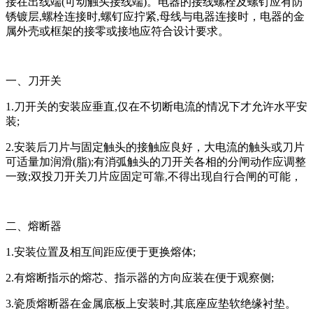
接在出线端(可动触头接线端)。电器的接线螺栓及螺钉应有防
锈镀层,螺栓连接时,螺钉应拧紧,母线与电器连接时，电器的金
属外壳或框架的接零或接地应符合设计要求。
一、刀开关
1.刀开关的安装应垂直,仅在不切断电流的情况下才允许水平安
装;
2.安装后刀片与固定触头的接触应良好，大电流的触头或刀片
可适量加润滑(脂);有消弧触头的刀开关各相的分闸动作应调整
一致;双投刀开关刀片应固定可靠,不得出现自行合闸的可能，
二、熔断器
1.安装位置及相互间距应便于更换熔体;
2.有熔断指示的熔芯、指示器的方向应装在便于观察侧;
3.瓷质熔断器在金属底板上安装时,其底座应垫软绝缘衬垫。