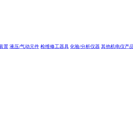
装置
液压/气动元件
检维修工器具
化验/分析仪器
其他机电仪产