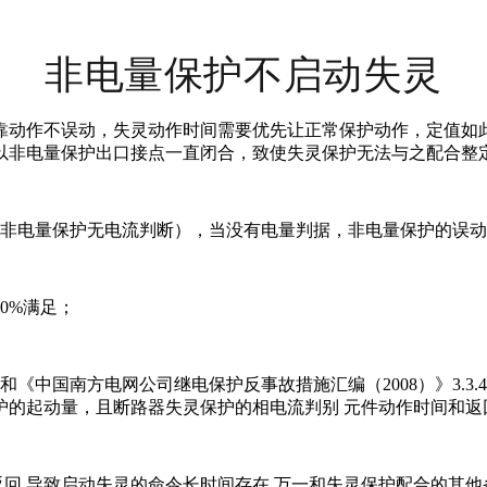
非电量保护不启动失灵
靠动作不误动，失灵动作时间需要优先让正常保护动作，定值如此
以非电量保护出口接点一直闭合，致使失灵保护无法与之配合整定
（非电量保护无电流判断），当没有电量判据，非电量保护的误
0%满足；
《中国南方电网公司继电保护反事故措施汇编（2008）》3.
的起动量，且断路器失灵保护的相电流判别 元件动作时间和返
回,导致启动失灵的命令长时间存在,万一和失灵保护配合的其他条