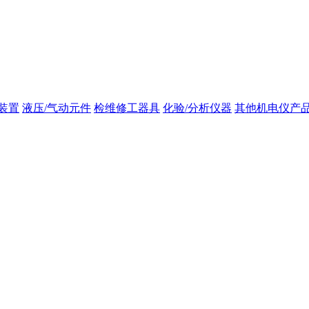
装置
液压/气动元件
检维修工器具
化验/分析仪器
其他机电仪产