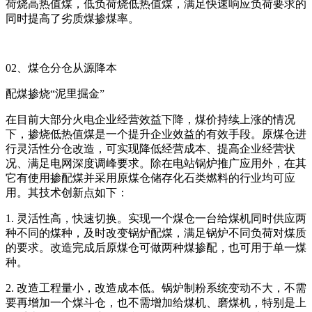
荷烧高热值煤，低负荷烧低热值煤，满足快速响应负荷要求的
同时提高了劣质煤掺煤率。
02、煤仓分仓从源降本
配煤掺烧“泥里掘金”
在目前大部分火电企业经营效益下降，煤价持续上涨的情况
下，掺烧低热值煤是一个提升企业效益的有效手段。原煤仓进
行灵活性分仓改造，可实现降低经营成本、提高企业经营状
况、满足电网深度调峰要求。除在电站锅炉推广应用外，在其
它有使用掺配煤并采用原煤仓储存化石类燃料的行业均可应
用。其技术创新点如下：
1. 灵活性高，快速切换。实现一个煤仓一台给煤机同时供应两
种不同的煤种，及时改变锅炉配煤，满足锅炉不同负荷对煤质
的要求。改造完成后原煤仓可做两种煤掺配，也可用于单一煤
种。
2. 改造工程量小，改造成本低。锅炉制粉系统变动不大，不需
要再增加一个煤斗仓，也不需增加给煤机、磨煤机，特别是上