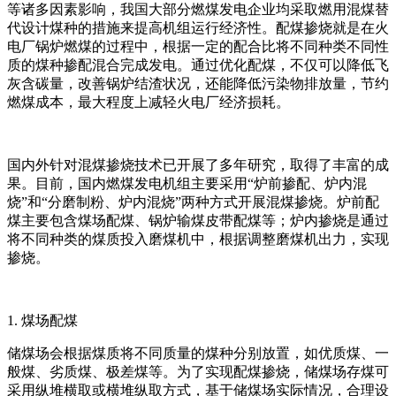
等诸多因素影响，我国大部分燃煤发电企业均采取燃用混煤替
代设计煤种的措施来提高机组运行经济性。配煤掺烧就是在火
电厂锅炉燃煤的过程中，根据一定的配合比将不同种类不同性
质的煤种掺配混合完成发电。通过优化配煤，不仅可以降低飞
灰含碳量，改善锅炉结渣状况，还能降低污染物排放量，节约
燃煤成本，最大程度上减轻火电厂经济损耗。
国内外针对混煤掺烧技术已开展了多年研究，取得了丰富的成
果。目前，国内燃煤发电机组主要采用“炉前掺配、炉内混
烧”和“分磨制粉、炉内混烧”两种方式开展混煤掺烧。炉前配
煤主要包含煤场配煤、锅炉输煤皮带配煤等；炉内掺烧是通过
将不同种类的煤质投入磨煤机中，根据调整磨煤机出力，实现
掺烧。
1. 煤场配煤
储煤场会根据煤质将不同质量的煤种分别放置，如优质煤、一
般煤、劣质煤、极差煤等。为了实现配煤掺烧，储煤场存煤可
采用纵堆横取或横堆纵取方式，基于储煤场实际情况，合理设