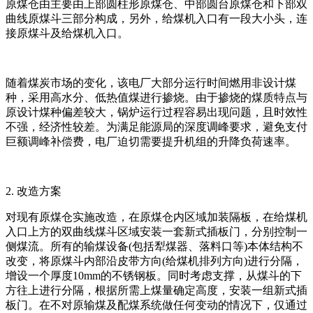
原煤仓由主要由上部圆柱形原煤仓、中部圆台原煤仓和下部双
曲线原煤斗三部分构成，另外，给煤机入口有一段大小头，连
接原煤斗及给煤机入口。
随着煤炭市场的变化，该电厂大部分运行时间燃用非设计煤
种，采用高水分、低热值煤进行掺烧。由于掺烧的煤质特点与
原设计煤种偏差较大，锅炉运行过程容易出现问题，且时效性
不强，经济性较差。为满足能源局的深度调峰要求，避免支付
巨额调峰补偿费，电厂迫切需要提升机组的升降负荷速率。
2. 改造方案
对现有原煤仓实施改造，在原煤仓内区域加装隔板，在给煤机
入口上方的双曲线煤斗区域安装一套新式插板门，分别控制一
侧煤流。所有的输煤设备(包括犁煤器、落料口等)本体结构不
改变，将原煤斗内部沿皮带方向(给煤机排列方向)进行分隔，
增设一个厚度10mm的不锈钢板。同时考虑支撑，从煤斗的下
方往上进行分隔，根据所需上煤量确定高度，安装一组新式插
板门。在不对原输煤及配煤系统做任何变动的情况下，仅通过