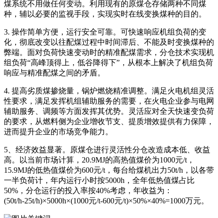
煤系统不用做任何变动。利用现有的原煤仓存储两种不同煤
种，辅以必要的监视手段，实现实时在线变换煤种的目的。
3. 操作简单方便，运行安全可靠。可快速响应机组负荷的变
化，彻底改变以往配煤过程中时间滞后、不能及时变换煤种的
弊端。面对负荷快速变动时的精准配煤需求，分仓技术实现机
组负荷“高峰顶得上，低谷降得下”，从根本上解决了机组负荷
响应与精准配煤之间的矛盾。
4. 提高劣质煤掺烧量，锅炉燃烧精准调整。满足火电机组灵活
性要求，满足发挥机组辅助服务的需要，在火电企业参与电网
辅助服务、调频等方面发挥其优势。灵活应对全天快速变负荷
的要求，从燃料侧为企业增收节支、提质增效提供有力保障，
进而提升企业的市场竞争能力。
5、经济效益显著。原煤仓进行灵活性分仓改造成本低、收益
高。以当前市场计算，20.9MJ的高热值煤价为1000元/t，
15.9MJ的低热值煤价为600元/t，每台给煤机出力50t/h，以各带
一半负荷计，年内运行小时按5000h，全年低热值煤占比
50%，分仓运行的投入率按40%考虑，年收益为：
(50t/h­-25t/h)×5000h×(1000元/t-600元/t)×50%×40%=1000万元。