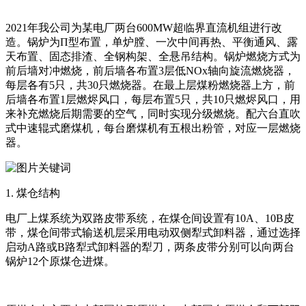
2021年我公司为某电厂两台600MW超临界直流机组进行改
造。锅炉为Π型布置，单炉膛、一次中间再热、平衡通风、露
天布置、固态排渣、全钢构架、全悬吊结构。锅炉燃烧方式为
前后墙对冲燃烧，前后墙各布置3层低NOx轴向旋流燃烧器，
每层各有5只，共30只燃烧器。在最上层煤粉燃烧器上方，前
后墙各布置1层燃烬风口，每层布置5只，共10只燃烬风口，用
来补充燃烧后期需要的空气，同时实现分级燃烧。配六台直吹
式中速辊式磨煤机，每台磨煤机有五根出粉管，对应一层燃烧
器。
1. 煤仓结构
电厂上煤系统为双路皮带系统，在煤仓间设置有10A、10B皮
带，煤仓间带式输送机层采用电动双侧犁式卸料器，通过选择
启动A路或B路犁式卸料器的犁刀，两条皮带分别可以向两台
锅炉12个原煤仓进煤。