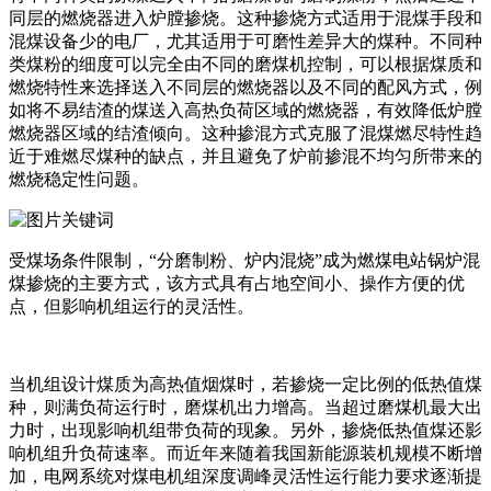
同层的燃烧器进入炉膛掺烧。这种掺烧方式适用于混煤手段和
混煤设备少的电厂，尤其适用于可磨性差异大的煤种。不同种
类煤粉的细度可以完全由不同的磨煤机控制，可以根据煤质和
燃烧特性来选择送入不同层的燃烧器以及不同的配风方式，例
如将不易结渣的煤送入高热负荷区域的燃烧器，有效降低炉膛
燃烧器区域的结渣倾向。这种掺混方式克服了混煤燃尽特性趋
近于难燃尽煤种的缺点，并且避免了炉前掺混不均匀所带来的
燃烧稳定性问题。
受煤场条件限制，“分磨制粉、炉内混烧”成为燃煤电站锅炉混
煤掺烧的主要方式，该方式具有占地空间小、操作方便的优
点，但影响机组运行的灵活性。
当机组设计煤质为高热值烟煤时，若掺烧一定比例的低热值煤
种，则满负荷运行时，磨煤机出力增高。当超过磨煤机最大出
力时，出现影响机组带负荷的现象。另外，掺烧低热值煤还影
响机组升负荷速率。而近年来随着我国新能源装机规模不断增
加，电网系统对煤电机组深度调峰灵活性运行能力要求逐渐提