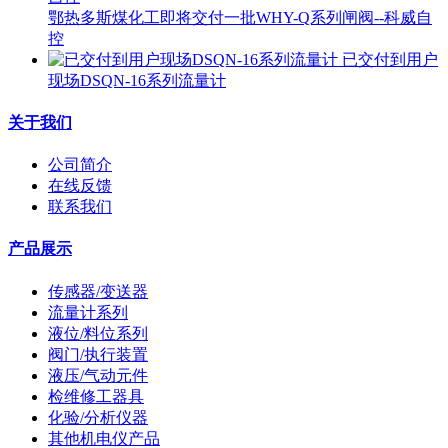
鄂热多斯煤化工即将交付一批WHY-Q系列闸阀--科威自
控
已交付到用户
现场DSQN-16系列流量计
关于我们
公司简介
在线反馈
联系我们
产品展示
传感器/变送器
流量计系列
液位/料位系列
阀门/执行装置
液压/气动元件
检维修工器具
化验/分析仪器
其他机电仪产品