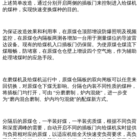
上述简单改造，通过分别开启两侧的插板门来控制进入给煤机
的煤种，实现快速变换煤种的目的。
为保证改造效果和利用率，在原煤仓顶部增设防爆照明及视频
监控，在原煤仓内隔板两测各增加一台用于测量煤位的导波雷
达设备。现有的给煤机入口插板门仍保留。为使原煤仓煤流下
煤顺畅，防堵塞，在原煤仓仓壁上增设四个空气炮，作为辅助
处理堵煤时的应急手段。
在磨煤机及给煤机运行中，原煤仓隔板的双向闸板可以任意来
回切换，对原煤仓下煤无影响。分隔仓内装不同性质的煤种，
将插板门均打开，可由 “分磨磨制，炉内混烧”，进一步变
为“磨内混合磨制、炉内均匀混烧”的配煤新方式。
分隔后的原煤仓，一半装好煤，一半装劣质煤，根据不同负荷
和深度调峰的需要，自动开启不同的插板门向给煤机实时提供
与负荷相对应的原煤，以适应机组全天快速变负荷要求，高负