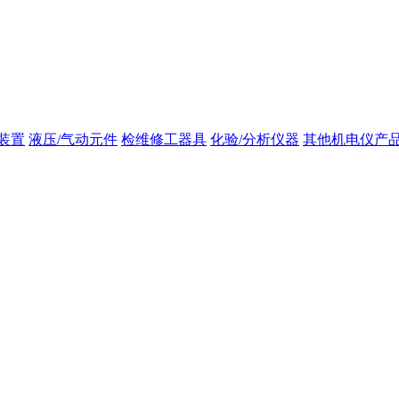
装置
液压/气动元件
检维修工器具
化验/分析仪器
其他机电仪产