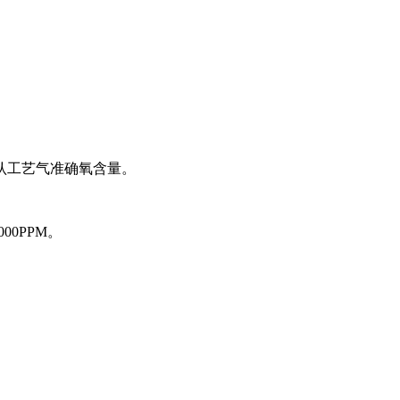
确认工艺气准确氧含量。
00PPM。