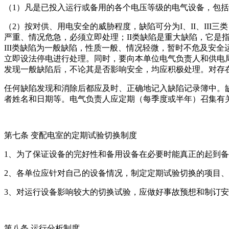
（1）凡是已投入运行或备用的各个电压等级的电气设备，包
（2）按对供、用电安全的威胁程度，缺陷可分为I、II、II
严重、情况危急，必须立即处理；II类缺陷是重大缺陷，它
III类缺陷为一般缺陷，性质一般、情况轻微，暂时不危及安
立即设法停电进行处理。同时，要向本单位电气负责人和供电
发现一般缺陷后，不论其是否影响安全，均应积极处理。对存
任何缺陷发现和消除后都应及时、正确地记入缺陷记录簿中。
者姓名和日期等。电气负责人应定期（每季度或半年）召集有
第七条 变配电室的定期试验切换制度
1、为了保证设备的完好性和备用设备在必要时能真正的起到
2、各单位应针对自己的设备情况，制定定期试验切换的项目
3、对运行设备影响较大的切换试验，应做好事故预想和制订
第八条 运行分析制度