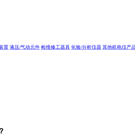
装置
液压/气动元件
检维修工器具
化验/分析仪器
其他机电仪产
？