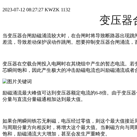
2023-07-12 08:27:27
KWZK
1132
变压器
当变压器合闸励磁涌流较大时，在合闸时将导致断路器出现跳
差流，导致差动保护误动作跳闸。想要抑制变压器合闸涌流，
变压器在空载合闸投入电网时在其绕组中产生的暂态电流。若
芯瞬间饱和，因此产生极大的冲击励磁电流也叫励磁涌流或者
励磁涌流最大峰值可达到变压器额定电流的6-8倍。由于变压
分量与直流分量磁通相加达到最大值。
如果合闸瞬间铁芯无剩磁，电压经过零值，则这个最大值接近
与周期分量方向相反时，将增大这个最大值。当剩磁方向与周
饱和，励磁涌流大大增加，甚至会发生严重畸变。