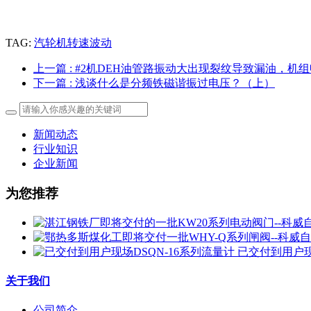
TAG:
汽轮机转速波动
上一篇
: ​#2机DEH油管路振动大出现裂纹导致漏油，机
下一篇
: 浅谈什么是分频铁磁谐振过电压？（上）
新闻动态
行业知识
企业新闻
为您推荐
已交付到用户现
关于我们
公司简介