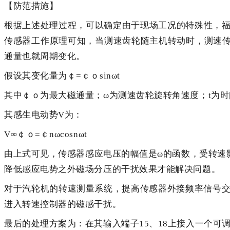
【防范措施】
根据上述处理过程，可以确定由于现场工况的特殊性，福克
传感器工作原理可知，当测速齿轮随主机转动时，测速
通量也就周期变化。
假设其变化量为￠=￠ｏsinωt
其中￠ｏ为最大磁通量；ω为测速齿轮旋转角速度；t为时
其感生电动势V为：
V∞￠ｏ=￠nωcosnωt
由上式可见，传感器感应电压的幅值是ω的函数，受转速
降低感应电势之外磁场分压的干扰效果才能解决问题。
对于汽轮机的转速测量系统，提高传感器外接频率信号交
进入转速控制器的磁感干扰。
最后的处理方案为：在其输入端子15、18上接入一个