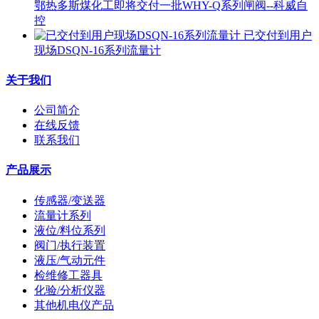
鄂热多斯煤化工即将交付一批WHY-Q系列闸阀--科威自
控
已交付到用户
现场DSQN-16系列流量计
关于我们
公司简介
在线反馈
联系我们
产品展示
传感器/变送器
流量计系列
液位/料位系列
阀门/执行装置
液压/气动元件
检维修工器具
化验/分析仪器
其他机电仪产品