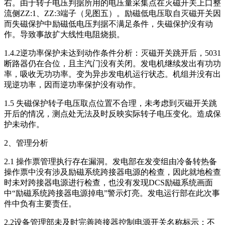
右。由于转子电压判据所用的电压量采集点在灭磁开关上口整
流侧ZZ:1、ZZ:3端子（见图五）。励磁低电压取自灭磁开关因
而失磁保护中励磁低电压判据不满足条件，失磁保护没有动
作。导致事故扩大线性电阻烧损。
1.4.2逆功率保护未达到动作条件分析：灭磁开关跳开后，5031
断路器仍在合位，且主汽门没有关闭。发电机继续发出有功功
率，吸收无功功率。变为异步发电机运行状态。机组并没有出
现逆功率，因而逆功率保护没有动作。
1.5 失磁保护转子电压取点位置不合理，未考虑到灭磁开关跳
开后的情况，测点处无法及时反映实际转子电压变化。造成保
护未动作。
2、管理分析
2.1 操作票管理执行存在漏洞。发电部在发变组由冷备转热备
操作票中没有涉及励磁系统跨接器电源的检查，因此就地检查
时未对跨接器电源进行检查，也没有发现DCS励磁系统画面
中“励磁系统跨接器电源掉电”警示灯亮。发电运行部在此次事
件中负有主要责任。
2.2设备管理部未及时完善跨接器控制电源开关名称标示；不