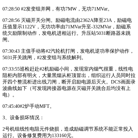
07:28:50 #2发变组并网，有功7MW，无功71MVar。
07:28:56 灭磁开关分闸。励磁电流由2362A降至23A，励磁电
压值显示1122V，无功功率由71MVar升至-332MVar，励磁系
统欠励限制动作，发电机进相运行。升压站5031断路器未跳
闸。
07:30:43 主值手动将#2汽轮机打闸，发电机逆功率保护动作，
5031开关跳闸，#2发变组与系统解列。
07:33:55巡检赶赴#2机励磁小间，发现室内烟气很重，线性电
阻柜内部有明火，大量黑烟从柜顶冒出，组织运行人员同时拉
开四个整流柜进出线刀闸，断开启励电源后灭火。DCS画面录
波曲线如下（可发现跨接器电源在灭磁开关跳合后均没有上
电）。
07:45:40#2炉手动MFT。
3、设备损坏情况：
2号机组线性电阻元件烧损，造成励磁调节系统不能正常投入
运行。设备修复费用为133160元。