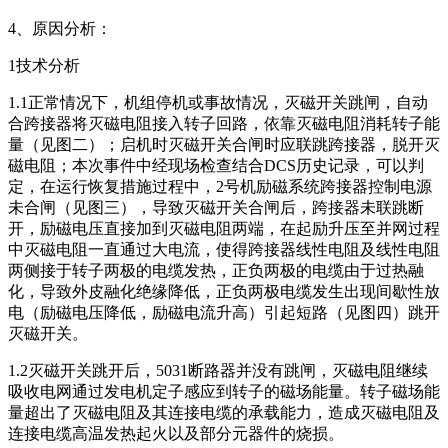
4、原因分析：
1技术分析
1.1正常情况下，机组停机或事故情况，灭磁开关跳闸，自动
合跨接器将灭磁电阻接入转子回路，依靠灭磁电阻消耗转子能
量（见图二）；启机时灭磁开关合闸时应联跳跨接器，脱开灭
磁电阻；本次事件中经现场检查结合DCS历史记录，可以判
定，在运行恢复措施过程中，2号机励磁系统跨接器控制电源
未合闸（见图三），导致灭磁开关合闸后，跨接器未联跳断
开，励磁电压直接加到灭磁电阻两端，在起励升压至并网过程
中灭磁电阻一直通过大电流，使得跨接器线性电阻及线性电阻
两侧接于转子两极的电缆发热，正负两极的电缆由于过热融
化，导致外皮融化绝缘降低，正负两极电缆发生出现间歇性放
电（励磁电压降低，励磁电流升高）引起短路（见图四）跳开
灭磁开关。
1.2灭磁开关跳开后，5031断路器并没有跳闸，灭磁电阻继续
吸收电网通过发电机定子感应到转子的磁场能量。转子磁场能
量超出了灭磁电阻及其连接电缆的承载能力，造成灭磁电阻及
连接电缆高温发热起火以及部分元器件的烧损。