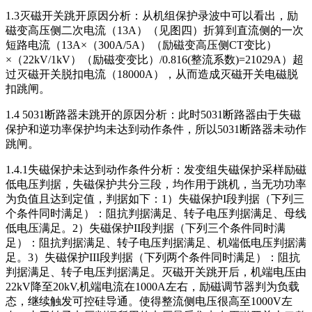
1.3灭磁开关跳开原因分析：从机组保护录波中可以看出，励
磁变高压侧二次电流（13A）（见图四）折算到直流侧的一次
短路电流（13A×（300A/5A）（励磁变高压侧CT变比）
×（22kV/1kV）（励磁变变比）/0.816(整流系数)=21029A）超
过灭磁开关脱扣电流（18000A），从而造成灭磁开关电磁脱
扣跳闸。
1.4 5031断路器未跳开的原因分析：此时5031断路器由于失磁
保护和逆功率保护均未达到动作条件，所以5031断路器未动作
跳闸。
1.4.1失磁保护未达到动作条件分析：发变组失磁保护采样励磁
低电压判据，失磁保护共分三段，均作用于跳机，当无功功率
为负值且达到定值，判据如下：1）失磁保护I段判据（下列三
个条件同时满足）：阻抗判据满足、转子电压判据满足、母线
低电压满足。2）失磁保护II段判据（下列三个条件同时满
足）：阻抗判据满足、转子电压判据满足、机端低电压判据满
足。3）失磁保护III段判据（下列两个条件同时满足）：阻抗
判据满足、转子电压判据满足。灭磁开关跳开后，机端电压由
22kV降至20kV,机端电流在1000A左右，励磁调节器判为负载
态，继续触发可控硅导通。使得整流侧电压很高至1000V左