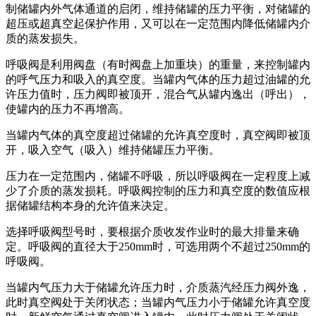
制储罐内外气体通道的启闭，维持储罐的压力平衡，对储罐的
超压或超真空起保护作用，又可以在一定范围内降低储罐内介
质的蒸发损失。
呼吸阀是利用阀盘（有时阀盘上加重块）的重量，来控制罐内
的呼气压力和吸入的真空度。当罐内气体的压力超过油罐的允
许压力值时，压力阀即被顶开，混合气从罐内逸出（呼出），
使罐内的压力不再增高。
当罐内气体的真空度超过储罐的允许真空度时，真空阀即被顶
开，吸入空气（吸入）维持储罐压力平衡。
压力在一定范围内，储罐不呼吸，所以呼吸阀在一定程度上减
少了介质的蒸发损耗。呼吸阀控制的压力和真空度的数值应根
据储罐结构本身的允许值来决定。
选择呼吸阀型号时，要根据介质收发作业时的最大排量来确
定。呼吸阀的直径大于250mm时，可选用两个不超过250mm的
呼吸阀。
当罐内气压力大于储罐允许压力时，介质蒸汽经压力阀外逸，
此时真空阀处于关闭状态；当罐内气压力小于储罐允许真空度