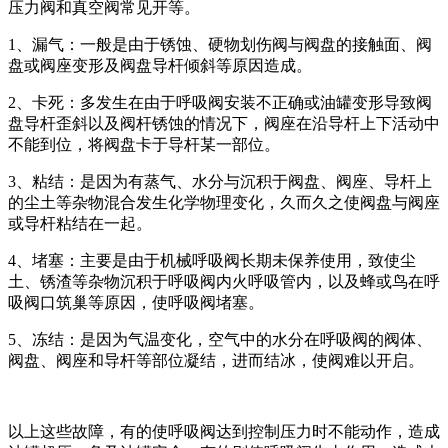
压力阀和真空阀常见开等。
1、漏气：一般是由于锈蚀、硬物划伤阀与阀盘的接触面、阀
盘或阀座变形及阀盘导杆倾斜等原因造成。
2、卡死：多发生在由于呼吸阀安装不正确或油罐变形导致阀
盘导杆歪斜以及阀杆锈蚀的情况下，阀座在沿导杆上下活动中
不能到位，将阀盘卡于导杆某一部位。
3、粘结：是因为有蒸气、水分与沉积于阀盘、阀座、导杆上
的尘土等杂物混合发生化学物理变化，久而久之使阀盘与阀座
或导杆粘结在一起。
4、堵塞：主要是由于机械呼吸阀长期未保养使用，致使尘
土、锈渣等杂物沉积于呼吸阀内火呼吸管内，以及蜂或鸟在呼
吸阀口筑巢等原因，使呼吸阀堵塞。
5、冻结：是因为气温变化，空气中的水分在呼吸阀的阀体、
阀盘、阀座和导杆等部位凝结，进而结冰，使阀难以开启。
以上这些故障，有的使呼吸阀达到控制压力时不能动作，造成