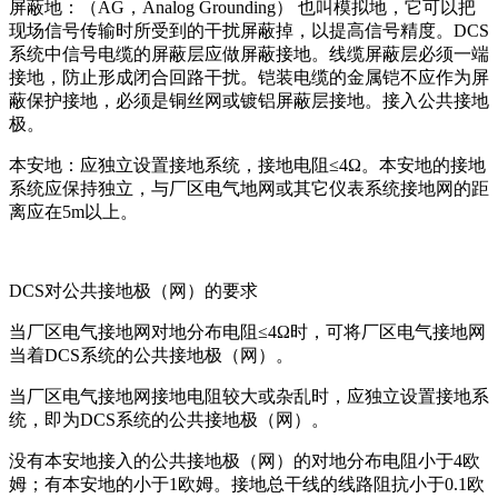
屏蔽地：（AG，Analog Grounding） 也叫模拟地，它可以把
现场信号传输时所受到的干扰屏蔽掉，以提高信号精度。DCS
系统中信号电缆的屏蔽层应做屏蔽接地。线缆屏蔽层必须一端
接地，防止形成闭合回路干扰。铠装电缆的金属铠不应作为屏
蔽保护接地，必须是铜丝网或镀铝屏蔽层接地。接入公共接地
极。
本安地：应独立设置接地系统，接地电阻≤4Ω。本安地的接地
系统应保持独立，与厂区电气地网或其它仪表系统接地网的距
离应在5m以上。
DCS对公共接地极（网）的要求
当厂区电气接地网对地分布电阻≤4Ω时，可将厂区电气接地网
当着DCS系统的公共接地极（网）。
当厂区电气接地网接地电阻较大或杂乱时，应独立设置接地系
统，即为DCS系统的公共接地极（网）。
没有本安地接入的公共接地极（网）的对地分布电阻小于4欧
姆；有本安地的小于1欧姆。接地总干线的线路阻抗小于0.1欧