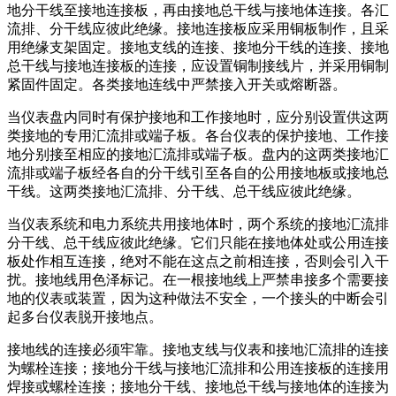
地分干线至接地连接板，再由接地总干线与接地体连接。各汇
流排、分干线应彼此绝缘。接地连接板应采用铜板制作，且采
用绝缘支架固定。接地支线的连接、接地分干线的连接、接地
总干线与接地连接板的连接，应设置铜制接线片，并采用铜制
紧固件固定。各类接地连线中严禁接入开关或熔断器。
当仪表盘内同时有保护接地和工作接地时，应分别设置供这两
类接地的专用汇流排或端子板。各台仪表的保护接地、工作接
地分别接至相应的接地汇流排或端子板。盘内的这两类接地汇
流排或端子板经各自的分干线引至各自的公用接地板或接地总
干线。这两类接地汇流排、分干线、总干线应彼此绝缘。
当仪表系统和电力系统共用接地体时，两个系统的接地汇流排
分干线、总干线应彼此绝缘。它们只能在接地体处或公用连接
板处作相互连接，绝对不能在这点之前相连接，否则会引入干
扰。接地线用色泽标记。在一根接地线上严禁串接多个需要接
地的仪表或装置，因为这种做法不安全，一个接头的中断会引
起多台仪表脱开接地点。
接地线的连接必须牢靠。接地支线与仪表和接地汇流排的连接
为螺栓连接；接地分干线与接地汇流排和公用连接板的连接用
焊接或螺栓连接；接地分干线、接地总干线与接地体的连接为