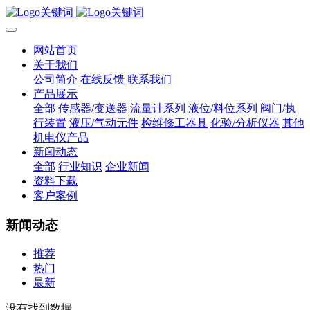
网站首页
关于我们
公司简介
在线反馈
联系我们
产品展示
全部
传感器/变送器
流量计系列
液位/料位系列
阀门/执
行装置
液压/气动元件
检维修工器具
化验/分析仪器
其他
机电仪产品
新闻动态
全部
行业知识
企业新闻
资料下载
客户案例
新闻动态
推荐
热门
最新
没有找到数据